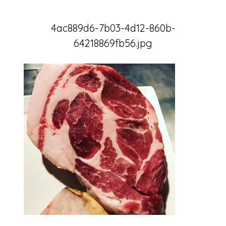
4ac889d6-7b03-4d12-860b-
64218869fb56.jpg