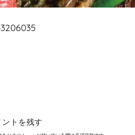
33206035
メントを残す