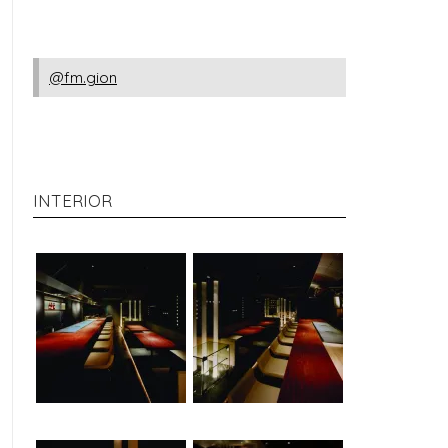
@fm.gion
INTERIOR