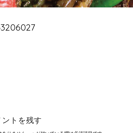
33206027
メントを残す