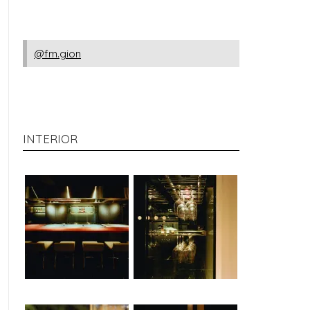
@fm.gion
INTERIOR