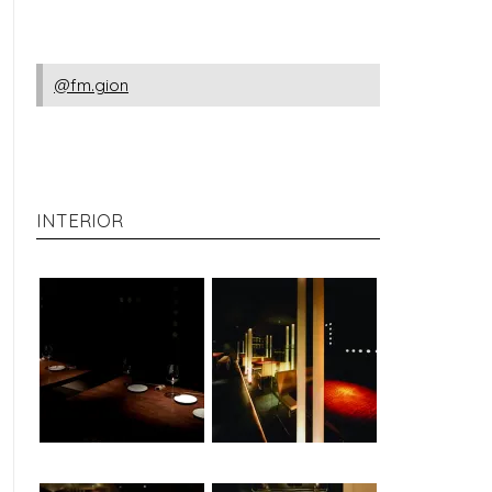
@fm.gion
INTERIOR