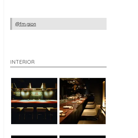
@fm.gion
INTERIOR