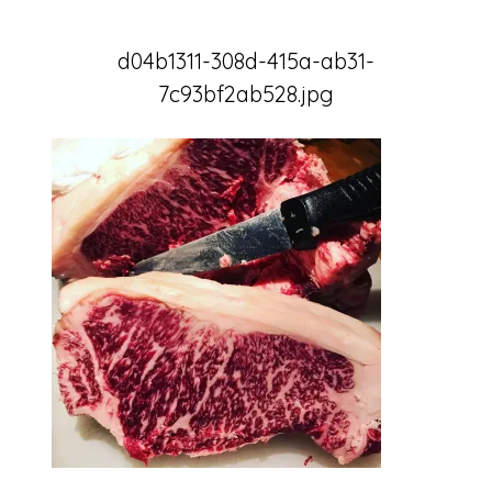
d04b1311-308d-415a-ab31-
7c93bf2ab528.jpg