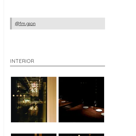
@fm.gion
INTERIOR