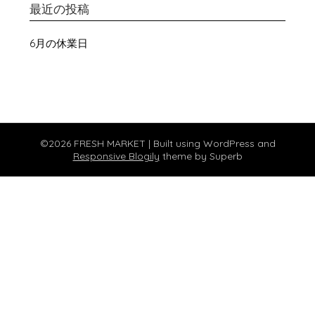
最近の投稿
6月の休業日
©2026 FRESH MARKET
| Built using WordPress and
Responsive Blogily
theme by Superb