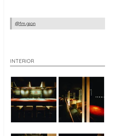
@fm.gion
INTERIOR